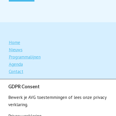
Home
Nieuws
Programmalijnen
Agenda
Contact
GDPR Consent
Lees over de laatste STO-ontwikkelingen per regio.
Bewerk je AVG toestemmingen of lees onze privacy
En bekijk alle
STO-regio’s
op de
landkaart
.
verklaring.