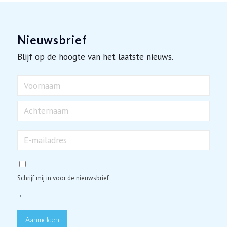
Nieuwsbrief
Blijf op de hoogte van het laatste nieuws.
Naam
Voornaam
Achternaam
E-
mailadres
*
Schrijf mij in voor de nieuwsbrief
*
Aanmelden