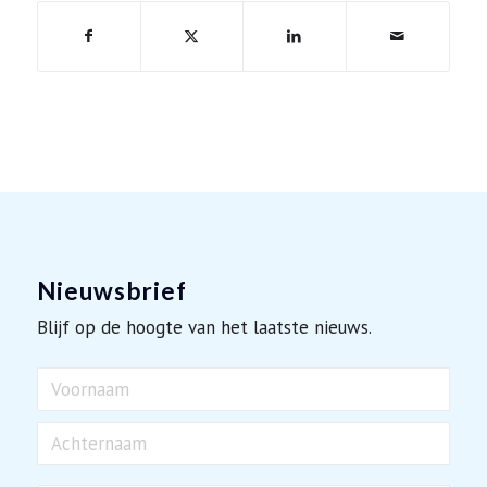
Nieuwsbrief
Blijf op de hoogte van het laatste nieuws.
Naam
Voornaam
Achternaam
E-