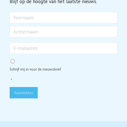
Blijf op de hoogte van het laatste nieuws.
Naam
Voornaam
Achternaam
E-
mailadres
*
Schrijf mij in voor de nieuwsbrief
*
Aanmelden