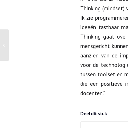
Thinking (mindset) 
Ik zie programmere
ideeën tastbaar ma
Thinking gaat over
mensgericht kunne
ROC Da Vinci College en STO-GOAL
aanzien van de imp
voor de technologi
tussen toolset en 
die een positieve 
docenten.”
Deel dit stuk