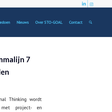
edoen
Nieuws
Over STO-GOAL
Contact
mmalijn 7
den
al Thinking wordt
 met project- en