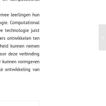
rmee leerlingen hun
ogie. Computational
e technologie juist
De
rs ontwikkelen ten
te
jkheid kunnen nemen
oor deze verbinding
ar kunnen vormgeven
le ontwikkeling van