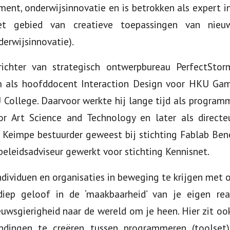
, onderwijsinnovatie en is betrokken als expert in
 gebied van creatieve toepassingen van nieu
erwijsinnovatie).
ichter van strategisch ontwerpbureau PerfectStorm
 als hoofddocent Interaction Design voor HKU Gam
U College. Daarvoor werkte hij lange tijd als progr
for Art Science and Technology en later als direct
s Keimpe bestuurder geweest bij stichting Fablab Bene
eleidsadviseur gewerkt voor stichting Kennisnet.
individuen en organisaties in beweging te krijgen met
iep geloof in de ‘maakbaarheid’ van je eigen reali
uwsgierigheid naar de wereld om je heen. Hier zit o
ndingen te creëren tussen programmeren (toolset