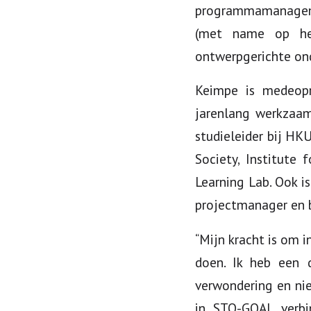
programmamanagement
(met name op het
ontwerpgerichte ond
Keimpe is medeopr
jarenlang werkzaam
studieleider bij HK
Society, Institute 
Learning Lab. Ook i
projectmanager en b
“Mijn kracht is om 
doen. Ik heb een d
verwondering en nie
in STO-GOAL verbi