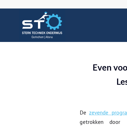
Even voo
Le
De
zevende progr
getrokken door 