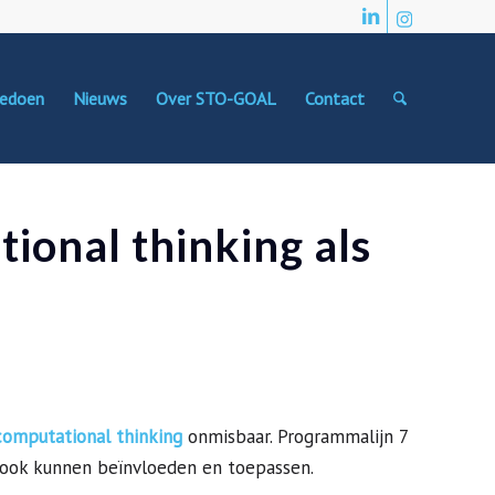
edoen
Nieuws
Over STO-GOAL
Contact
onal thinking als
omputational thinking
onmisbaar. Programmalijn 7
e ook kunnen beïnvloeden en toepassen.