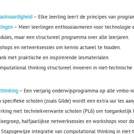
sisvaardigheid
– Elke leerling leert de principes van prog
tingen
– Meer leerlingen enthousiasmeren voor technologie en
ules, maar een structureel programma over alle leerjaren.
kshops en netwerksessies om kennis actueel te houden.
nk met praktische en inspirerende lesmaterialen.
putational thinking structureel invoeren in niet-technische 
thinking
– Een vierjarig onderwijsprogramma op alle vmbo-ni
 specifieke scholen (zoals Gilde) wordt een extra uur les aa
ing met techniekverwante scholen (PL6) om toegankelijk le
segroep, halfjaarlijkse netwerksessies en workshops voor d
 Stapsgewijze integratie van computational thinking in niet-