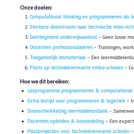
Onze doelen:
Computational thinking en programmeren als ba
Sterkere doorstroom naar technische mbo-rich
Geïntegreerd onderwijsaanbod
– Geen losse mod
Docenten professionaliseren
– Trainingen, wor
Toegankelijk lesmateriaal
– Een leermiddelenba
Pilots op techniekverwante vmbo-scholen
– Com
Hoe we dit bereiken:
Lesprogramma programmeren & computational 
Extra lestijd voor programmeren & logistiek
– In
Doorontwikkeling leermiddelenbank
– Samenwerk
Docenten opleiden & kennisdeling
– Een experti
Pilotprojecten voor techniekverwante scholen
–