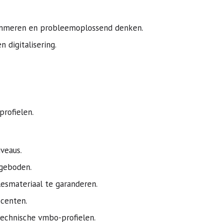
rammeren en probleemoplossend denken.
 digitalisering.
profielen.
veaus.
ngeboden.
smateriaal te garanderen.
ocenten.
technische vmbo-profielen.