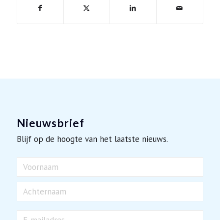
Nieuwsbrief
Blijf op de hoogte van het laatste nieuws.
Naam
Voornaam
Achternaam
E-